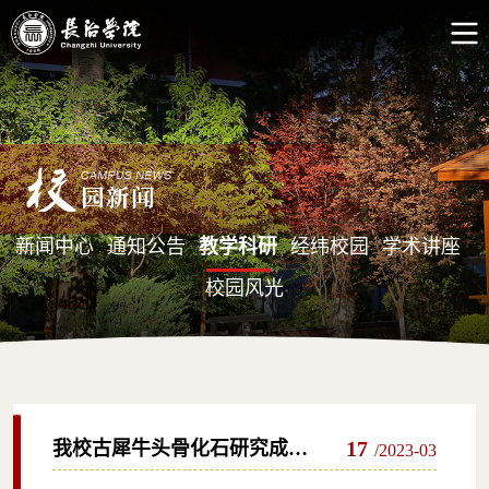
新闻中心
通知公告
教学科研
经纬校园
学术讲座
校园风光
17
我校古犀牛头骨化石研究成果
/2023-03
在国际学术期刊《解剖记录》