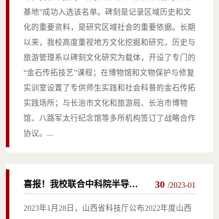
名单
基地”成功入选该名单。碑刻是记录区域历史和文
化的重要资料，是研究区域社会的重要依据。长期
以来，我校高度重视地方文化挖掘和研究，历史与
旅游管理系以碑刻文化研究为载体，开设了专门的
“金石传拓技艺”课程；在博物馆和文物保护与修复
实训室设置了专供师生实践和社会科普的金石传拓
实践场所；与长治市文化和旅游局、长治市博物
馆、八路军太行纪念馆等多所机构签订了战略合作
协议。...
30
喜报！我校联合中科院半导体
/2023-01
所中榜山西省科技重大专项计
2023年1月28日，山西省科技厅公布2022年度山西
划“揭榜挂帅”项目