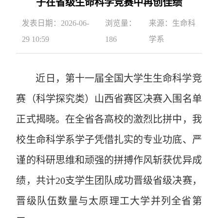
子在省级生命科学竞赛中再创佳绩
发表日期：2026-06-
浏览量：
来源：生命科
29 10:59
186
学系
近日，第十一届全国大学生生命科学竞
赛（科学探究类）山西省赛区决赛入围名单
正式揭晓。在全省各高校的激烈比拼中，我
校生命科学系学子凭借扎实的专业功底、严
谨的科研思维和顽强的拼搏作风斩获优异成
绩，共计20支学生团队成功晋级省级决赛，
晋级队伍数量与太原理工大学并列全省第