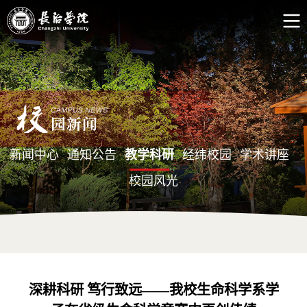
新闻中心
通知公告
教学科研
经纬校园
学术讲座
校园风光
深耕科研 笃行致远——我校生命科学系学