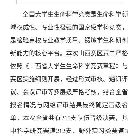
全国大学生生命科学竞赛是生命科学领
域权威性、专业性极强的国家级学科竞赛，
是检验高校专业教学质量、锻炼学生科研创
新能力的核心平台。本次山西赛区赛事严格
依照《山西省大学生生命科学竞赛章程》与
赛区实施细则开展，经过形式审核、通讯评
议、会议评审等多层级严格考核，结合全省
报名情况与网络评审结果最终确定晋级名
单。本次全省共有215支队伍晋级决赛，其
中科学研究赛道212支、野外实习类赛道3