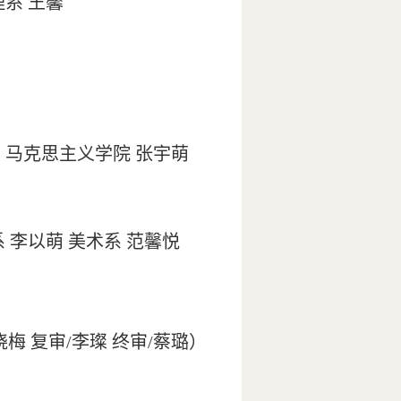
系 王馨
颖 马克思主义学院 张宇萌
系 李以萌 美术系 范馨悦
晓梅 复审/李璨 终审/蔡璐）