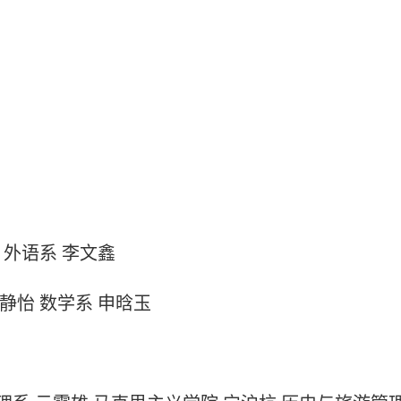
 外语系 李文鑫
静怡 数学系 申晗玉