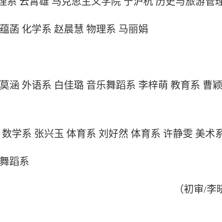
系 云霄雄 马克思主义学院 宁沪杭 历史与旅游管理
蕴菡 化学系 赵晨慧 物理系 马丽娟
莫涵 外语系 白佳璐 音乐舞蹈系 李梓萌 教育系 曹
 数学系 张兴玉 体育系 刘好然 体育系 许静雯 美术
乐舞蹈系
（初审/李