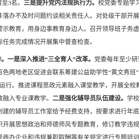
增至3名。
三是提升党内法规执行力。
校党委专题学
件落办不及时问题约谈相关责任人。对处级干部开
警示教育，用身边事教育身边人。召开领导班子务
标任务完成情况开展集中督查检查。
作。一是深入推进“三全育人”改革。
党委每年至少研
色两地老区促进会联系筹建公益助学性“黄文秀班”。
常运行。推进课程思政元素融入课堂教学，开展全校
政融入专业课教学。
二是强化辅导员队伍建设。
学
创建的辅导员工作室给予经费支持，按要求进行年
织开展思想政治和师德师风专题教育，修订教学违
经商办企业和违规兼职取酬等有关规定进行专题培