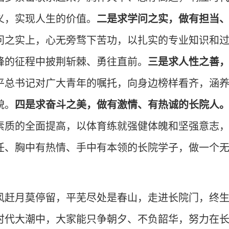
义，实现人生的价值。
二
是
求学问之实，做有担当
问之实上，心无旁骛下苦功，以扎实的专业知识和
峰的征程中披荆斩棘、勇往直前。
三
是
求人性之善
平总书记对广大青年的嘱托，向身边榜样看齐，涵
貌。
四
是
求奋斗之美，做有激情、有热诚的长院人
素质的全面提高，以体育练就强健体魄和坚强意志
任、胸中有热情、手中有本领的长院学子，做一个
风赶月莫停留，平芜尽处是春山，走进长院门，终
时代大潮中，大家能只争朝夕、不负韶华，努力在